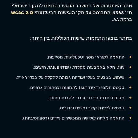
אתר האינטרנט של המשרד הונגש בהתאם לתקן הישראלי
ת"י 5568, המבוסס על תקן הנגישות הבינלאומי
WCAG 2.0
ברמה AA.
באתר בוצעו התאמות נגישות הכוללות בין היתר:
התאמה לקוראי מסך וטכנולוגיות מסייעות.
ניווט מלא באמצעות מקלדת (Tab, Enter, חיצים).
שימוש בצבעים בעלי ניגודיות גבוהה להקלה על כבדי ראייה.
טקסט חלופי (Alt Text) לתמונות וכפתורים גרפיים.
מבנה כותרות היררכי וברור להבנת התוכן.
טפסים ליצירת קשר נגישים וברורים.
התאמה מלאה לגלישה ממכשירים ניידים (רספונסיביות).