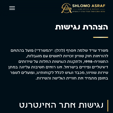
Ski
Menu
t
mai
הצהרת נגישות
conten
משרד עו"ד שלמה אסרף (להלן: "המשרד") פועל בהתאם
להוראות חוק שוויון זכויות לאנשים עם מוגבלות,
התשנ"ח–1998, ולתקנות הנגישות החלות על שירותים
דיגיטליים ופיזיים בישראל. אנו רואים חשיבות עליונה במתן
שירות שוויוני, מכבד ונגיש לכלל לקוחותינו, ופועלים לשפר
באופן מתמיד את חוויית הגלישה והשירות.
נגישות אתר האינטרנט