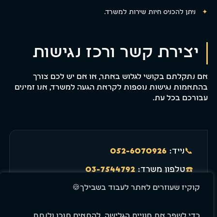
ניתן להכניס חיות שירות למשרד.
יצירת קשר ורכז נגישות
אם נתקלתם בקושי לגלוש באתר, או אם יש לכם צורך
בהתאמות נגישות נוספות לקראת הגעה למשרד, אנו זמינים
עבורכם בכל עת.
📞
נייד:
052-6070926
☎️
טלפון משרד:
03-7544792
קוקיז שעוזרים לאתר לעבוד בשבילך🍪
📧
מייל:
shlomo890@Gmail.com
כדי לשפר את חוויית הגלישה, להתאים תוכן ולנתח